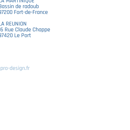
LA MARTINIQUE
Bassin de radoub
97200 Fort-de-France
LA REUNION
16 Rue Claude Chappe
97420 Le Port
jpro-design.fr